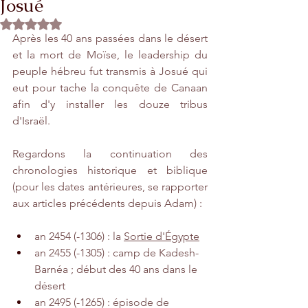
Josué
Rated NaN out of 5 stars.
Après les 40 ans passées dans le désert 
et la mort de Moïse, le leadership du 
peuple hébreu fut transmis à Josué qui 
eut pour tache la conquête de Canaan 
afin d'y installer les douze tribus 
d'Israël.  
Regardons la continuation des 
chronologies historique et biblique 
(pour les dates antérieures, se rapporter 
aux articles précédents depuis Adam) :
an 2454 (-1306) : la 
Sortie d'Égypte
an 2455 (-1305) : camp de Kadesh-
Barnéa ; début des 40 ans dans le 
désert 
an 2495 (-1265) : épisode de 