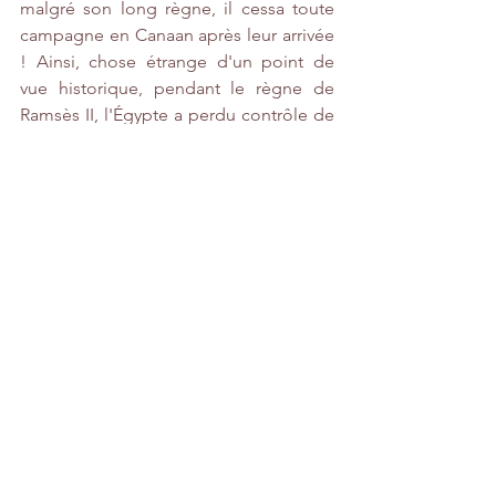
malgré son long règne, il cessa toute 
campagne en Canaan après leur arrivée 
! Ainsi, chose étrange d'un point de 
vue historique, pendant le règne de 
Ramsès II, l'Égypte a perdu contrôle de 
Canaan sans guerre ni bataille. Seule la 
Bible peut expliquer cette 
circonstance. 
Pour revenir à la page d'accueil des 
articles sur ce thème de "la Bible dit 
vrai", 
cliquez ici
.​
Albert Benhamou
Guide touristique francophone en Israël
Janvier 2025