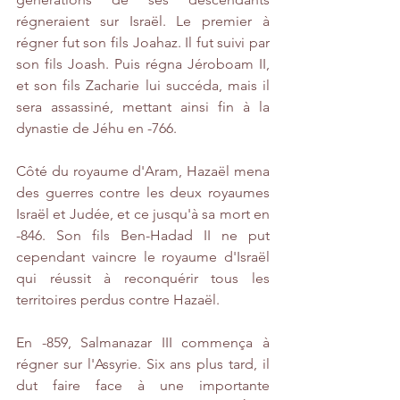
régneraient sur Israël. Le premier à 
régner fut son fils Joahaz. Il fut suivi par 
son fils Joash. Puis régna Jéroboam II, 
et son fils Zacharie lui succéda, mais il 
sera assassiné, mettant ainsi fin à la 
dynastie de Jéhu en -766.
Côté du royaume d'Aram, Hazaël mena 
des guerres contre les deux royaumes 
Israël et Judée, et ce jusqu'à sa mort en 
-846. Son fils Ben-Hadad II ne put 
cependant vaincre le royaume d'Israël 
qui réussit à reconquérir tous les 
territoires perdus contre Hazaël. ​
En -859, Salmanazar III commença à 
régner sur l'Assyrie. Six ans plus tard, il 
dut faire face à une importante 