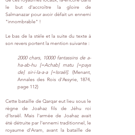
le but d'accroître la gloire de 
Salmanazar pour avoir défait un ennemi 
"innombrable" !
Le bas de la stèle et la suite du texte à 
son revers portent la mention suivante :
2000 chars, 10000 fantassins de a-
ha-ab-hu [=Achab] matu [=pays 
de] sir-i-la-a-a [=Israël]
. (Menant, 
Annales des Rois d'Assyrie, 1874, 
page 112)
Cette bataille de Qarqar eut lieu sous le 
règne de Joahaz fils de Jéhu roi 
d'Israël. Mais l'armée de Joahaz avait 
été détruite par l'ennemi traditionnel, le 
royaume d'Aram, avant la bataille de 