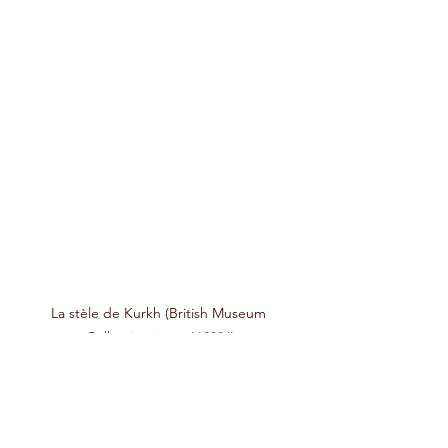
La stèle de Kurkh (British Museum 
Collection, 
item 118884
)
Pour revenir à la page d'accueil des 