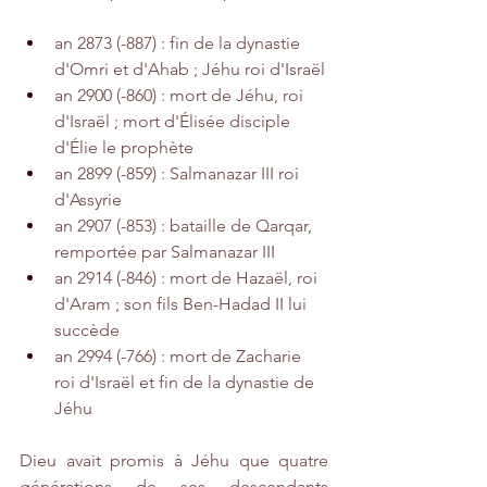
an 2873 (-887) : fin de la dynastie 
d'Omri et d'Ahab ; Jéhu roi d'Israël
an 2900 (-860) : mort de Jéhu, roi 
d'Israël ; mort d'Élisée disciple 
d'Élie le prophète
an 2899 (-859) : Salmanazar III roi 
d'Assyrie
an 2907 (-853) : bataille de Qarqar, 
remportée par Salmanazar III 
an 2914 (-846) : mort de Hazaël, roi 
d'Aram ; son fils Ben-Hadad II lui 
succède
an 2994 (-766) : mort de Zacharie 
roi d'Israël et fin de la dynastie de 
Jéhu
Dieu avait promis à Jéhu que quatre 
générations de ses descendants 