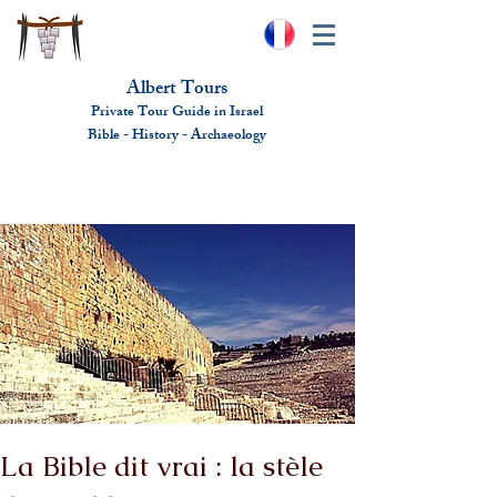
Albert Tours
Private Tour Guide in Israel
Bible - History - Ar
chaeolo
gy
albert@benhamou.net
+972 (0)52-6436124
La Bible dit vrai : la stèle