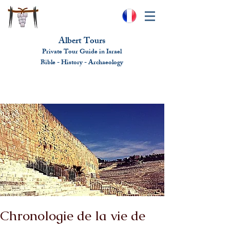
Albert Tours
Private Tour Guide in Israel
Bible - History - Ar
chaeolo
gy
albert@benhamou.net
+972 (0)52-6436124
Chronologie de la vie de