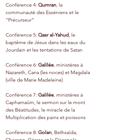
Conférence 4: 
Qumran
, la 
communauté des Esséniens et le 
"Précurseur"
Conférence 5: 
Qasr al-Yahud
, le 
baptême de Jésus dans les eaux du 
Jourdain et les tentations de Satan
Conférence 6: 
Galilée
, ministères à 
Nazareth, Cana (les noces) et Magdala 
(ville de Marie Madeleine)
Conférence 7: 
Galilée
, ministères à 
Capharnaüm, le sermon sur le mont 
des Béatitudes, le miracle de la 
Multiplication des pains et poissons
Conférence 8: 
Golan
, Bethsaïda, 
Chorazin, Gérasa et la Décapole 