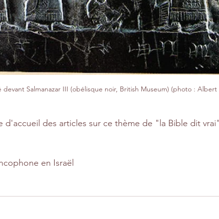
 devant Salmanazar III (obélisque noir, British Museum) (photo : Albe
 d'accueil des articles sur ce thème de "la Bible dit vrai"
ancophone en Israël