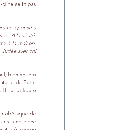
i ne se fit pas 
 comme épouse à 
n. A la vérité, 
e à la maison. 
 Judée avec toi 
l, bien aguerri 
bataille de Beth-
l ne fut libéré 
un obélisque de 
 C'est une pièce 
ait été trouvée 