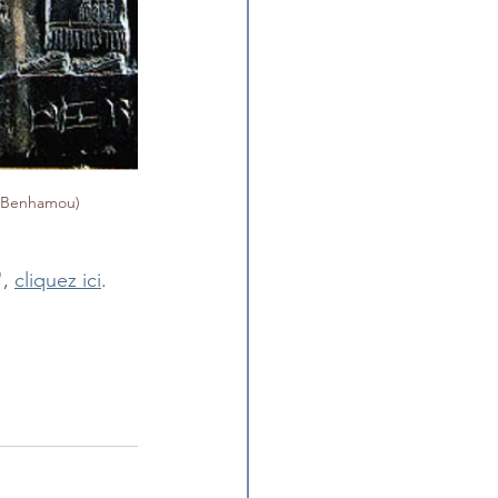
rt Benhamou)
, 
cliquez ici
.​