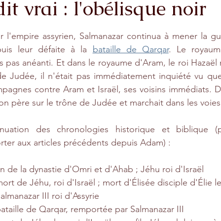
it vrai : l'obélisque noir
stars.
 l'empire assyrien, Salmanazar continua à mener la gue
epuis leur défaite à la 
bataille de Qarqar
. Le royaume
s pas anéanti. Et dans le royaume d'Aram, le roi Hazaël 
 Judée, il n'était pas immédiatement inquiété vu que
mpagnes contre Aram et Israël, ses voisins immédiats. De
n père sur le trône de Judée et marchait dans les voies
nuation des chronologies historique et biblique (p
orter aux articles précédents depuis Adam) :
fin de la dynastie d'Omri et d'Ahab ; Jéhu roi d'Israël
mort de Jéhu, roi d'Israël ; mort d'Élisée disciple d'Élie 
Salmanazar III roi d'Assyrie
 bataille de Qarqar, remportée par Salmanazar III