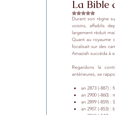
La Bible d
Rated NaN out of 5 
Durant son règne sur
voisins, affaiblis d
largement réduit mai
Quant au royaume de
focalisait sur des ca
Amaziah succéda à so
Regardons la conti
antérieures, se rapp
an 2873 (-887) : 
an 2900 (-860) : 
an 2899 (-859) : 
an 2907 (-853) :