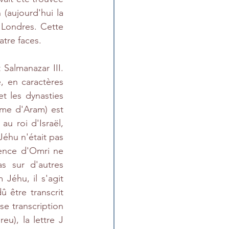
(aujourd'hui la 
Londres. Cette 
tre faces.
Salmanazar III. 
, en caractères 
t les dynasties 
ume d'Aram) est 
u roi d'Israël, 
 Jéhu n'était pas 
rence d'Omri ne 
 sur d'autres 
Jéhu, il s'agit 
û être transcrit 
 transcription 