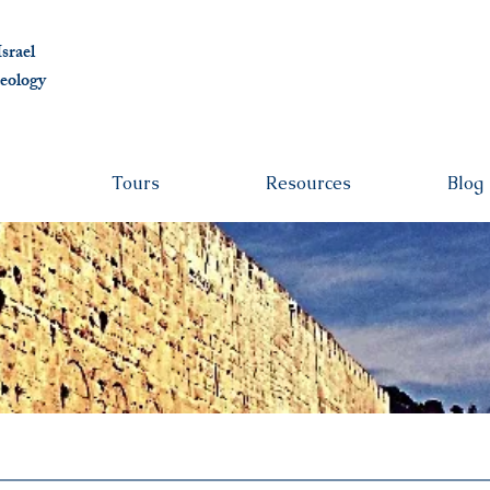
albert@ben
srael
eolo
gy
Tours
Resources
Blog