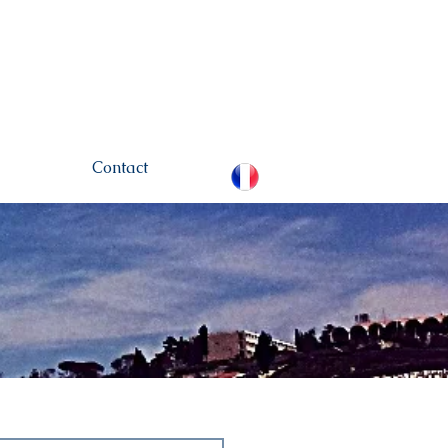
hamou.net
+972 (0)52-
6436124
Contact