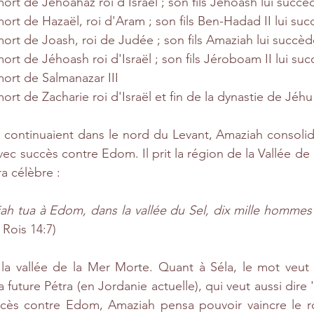
mort de Jéhoahaz roi d'Israël ; son fils Jéhoash lui succè
 mort de Hazaël, roi d'Aram ; son fils Ben-Hadad II lui su
 mort de Joash, roi de Judée ; son fils Amaziah lui succè
mort de Jéhoash roi d'Israël ; son fils Jéroboam II lui su
mort de Salmanazar III 
mort de Zacharie roi d'Israël et fin de la dynastie de Jéhu
s continuaient dans le nord du Levant, Amaziah consolida
ec succès contre Edom. Il prit la région de la Vallée de 
ra célèbre :
 tua à Edom, dans la vallée du Sel, dix mille hommes e
I Rois 14:7)
 la vallée de la Mer Morte. Quant à Séla, le mot veut d
la future Pétra (en Jordanie actuelle), qui veut aussi dire '
ccès contre Edom, Amaziah pensa pouvoir vaincre le ro