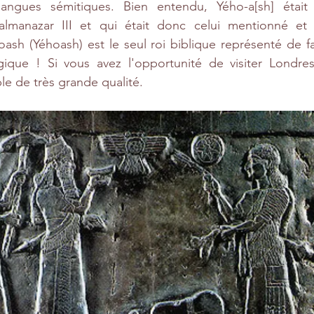
angues sémitiques. Bien entendu, Yého-a[sh] était l
lmanazar III et qui était donc celui mentionné et r
hoash (Yéhoash) est le seul roi biblique représenté de f
ique ! Si vous avez l'opportunité de visiter Londres, 
e de très grande qualité.