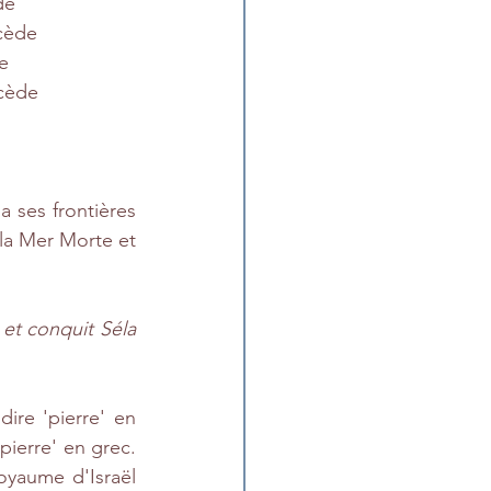
de
ccède
de
ccède
 ses frontières 
la Mer Morte et 
t conquit Séla 
ire 'pierre' en 
pierre' en grec. 
yaume d'Israël 