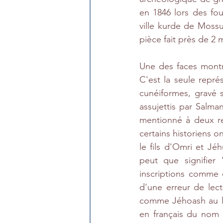
en 1846 lors des foui
ville kurde de Mossu
pièce fait près de 2
Une des faces montre
C'est la seule repré
cunéiformes, gravé s
assujettis par Salm
mentionné à deux rep
certains historiens on
le fils d'Omri et Jé
peut que signifier
inscriptions comme c
d'une erreur de lect
comme Jéhoash au li
en français du nom d