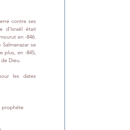
rre contre ses 
 d'Israël était 
mourut en -846. 
 Salmanazar se 
 plus, en -845, 
 de Dieu.  
our les dates 
le prophète