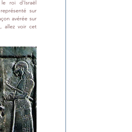
e roi d'Israël 
eprésenté sur 
açon avérée sur 
allez voir cet 