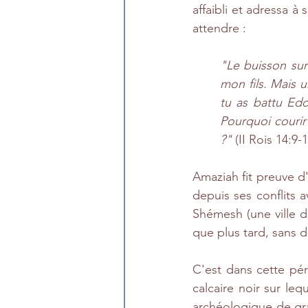
affaibli et adressa à
attendre :
"Le buisson sur
mon fils. Mais u
tu as battu Edo
Pourquoi courir 
?"
 (II Rois 14:9-
Amaziah fit preuve d'
depuis ses conflits av
Shémesh (une ville da
que plus tard, sans d
C'est dans cette pér
calcaire noir sur lequ
archéologique de gran