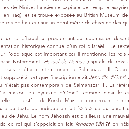
lles de Ninive, l'ancienne capitale de l'empire assyrien 
l en Iraq), et se trouve exposée au British Museum de 
 mètres de hauteur sur un demi-mètre de chacune des qua
 un roi d'Israël se prosternant par soumission devant 
sentation historique connue d'un roi d'Israël ! Le texte
ur l'obélisque est important car il mentionne les rois e
anazar. Notamment, 
Hazaël de Damas 
(capitale du roya
rises et était contemporain de Salmanazar III. Quant a
t supposé à tort que l'inscription était 
Jéhu fils d'Omri
.
hu n'était pas contemporain de Salmanazar III. La réfé
 "la maison ou dynastie d'Omri", comme c'est le cas
elle de la 
stèle de Kurkh
. Mais ici, concernant le nom 
ure du texte qui indique en fait 
Ya-u-a
, ce qui aurait d
eu de Jéhu. Le nom Jéhoash est d'ailleurs une mauvaise
e ce roi qui s'appelait en fait 
Yéhoash 
(יְהוֹאָשׁ en hébreu), la lettre J 