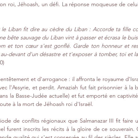
 son roi, Jéhoash, un défi. La réponse moqueuse de celui-c
 le Liban fit dire au cèdre du Liban : Accorde ta fille
ne bête sauvage du Liban vint à passer et écrasa le buisso
m et ton cœur s'est gonflé. Garde ton honneur et rest
au-devant d'un désastre et t'exposer à tomber, toi et la
10)
entêtement et d'arrogance : il affronta le royaume d'Israë
ec l'Assyrie, et perdit. Amaziah fut fait prisonnier à la 
ns la Basse-Judée actuelle) et fut emporté en captivité. I
oute à la mort de Jéhoash roi d'Israël. 
iode de conflits régionaux que Salmanazar III fit faire 
el furent inscrits les récits à la gloire de ce souverain.
de qualité qui s'est conservée au fil des siècles. Elle av