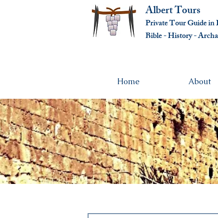
Albert Tours
Private Tour Guide in I
Bible - History - Ar
cha
Home
About