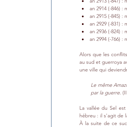
an 2913 (-847) : 
an 2914 (-846) :
an 2915 (-845) :
an 2929 (-831) : 
an 2936 (-824) : 
an 2994 (-766) : 
Alors que les conflit
au sud et guerroya av
une ville qui deviend
Le même Amaziah
par la guerre.
 (I
La vallée du Sel est
hébreu : il s'agit de 
À la suite de ce su