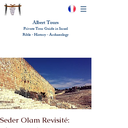
Albert Tours
Private Tour Guide in Israel
Bible - History - Ar
chaeolo
gy
albert@benhamou.net
+972 (0)52-6436124
Seder Olam Revisité: