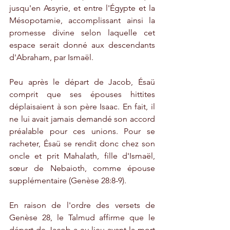
jusqu'en Assyrie, et entre l'Égypte et la 
Mésopotamie, accomplissant ainsi la 
promesse divine selon laquelle cet 
espace serait donné aux descendants 
d'Abraham, par Ismaël.
Peu après le départ de Jacob, Ésaü 
comprit que ses épouses hittites 
déplaisaient à son père Isaac. En fait, il 
ne lui avait jamais demandé son accord 
préalable pour ces unions. Pour se 
racheter, Ésaü se rendit donc chez son 
oncle et prit Mahalath, fille d'Ismaël, 
sœur de Nebaioth, comme épouse 
supplémentaire (Genèse 28:8-9).
En raison de l'ordre des versets de 
Genèse 28, le Talmud affirme que le 
départ de Jacob a eu lieu avant la mort 