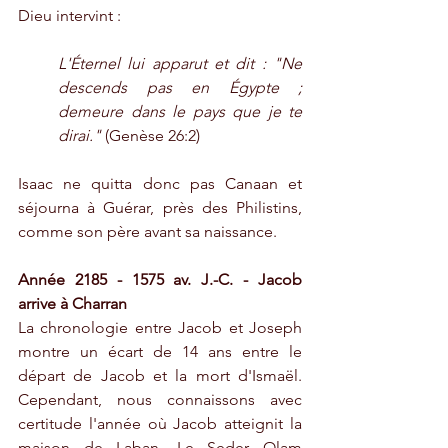
Dieu intervint :
L'Éternel lui apparut et dit : "Ne 
descends pas en Égypte ; 
demeure dans le pays que je te 
dirai."
 (Genèse 26:2)
Isaac ne quitta donc pas Canaan et 
séjourna à Guérar, près des Philistins, 
comme son père avant sa naissance.
Année 2185 - 1575 av. J.-C. - Jacob 
arrive à Charran
La chronologie entre Jacob et Joseph 
montre un écart de 14 ans entre le 
départ de Jacob et la mort d'Ismaël. 
Cependant, nous connaissons avec 
certitude l'année où Jacob atteignit la 
maison de Laban. Le Seder Olam 