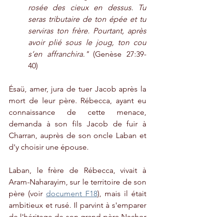
rosée des cieux en dessus. Tu 
seras tributaire de ton épée et tu 
serviras ton frère. 
Pourtant, après 
avoir plié sous le joug, ton cou 
s’en affranchira.
"
 (Genèse 27:39-
40)
Ésaü, amer, jura de tuer Jacob après la 
mort de leur père. Rébecca, ayant eu 
connaissance de cette menace, 
demanda à son fils Jacob de fuir à 
Charran, auprès de son oncle Laban et 
d'y choisir une épouse.
Laban, le frère de Rébecca, vivait à 
Aram-Naharayim, sur le territoire de son 
père (voir 
document F18
), mais il était 
ambitieux et rusé. Il parvint à s'emparer 
de l'héritage de son grand-père Nachor 