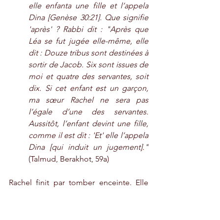
elle enfanta une fille et l’appela 
Dina [Genèse 30:21]. Que signifie 
'après' ? Rabbi dit : "Après que 
Léa se fut jugée elle-même, elle 
dit : Douze tribus sont destinées à 
sortir de Jacob. Six sont issues de 
moi et quatre des servantes, soit 
dix. Si cet enfant est un garçon, 
ma sœur Rachel ne sera pas 
l’égale d’une des servantes. 
Aussitôt, l’enfant devint une fille, 
comme il est dit : 'Et' elle l’appela 
Dina [qui induit un jugement]."
(Talmud, Berakhot, 59a)
Rachel finit par tomber enceinte. Elle 
conçut un fils qu’ils appelèrent Joseph. 
L'année hébraïque était 2199, comme le 
montre la chronologie de la vie de 