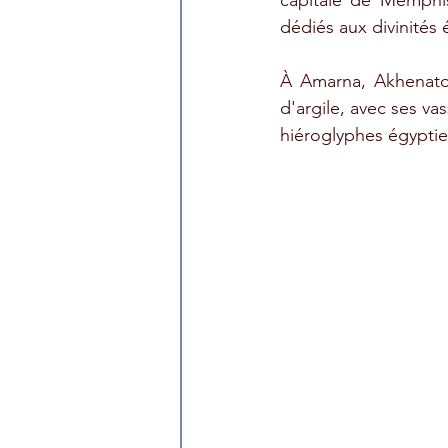
capitale de Memphi
dédiés aux divinités 
À Amarna, Akhenaton
d'argile, avec ses va
hiéroglyphes égypti