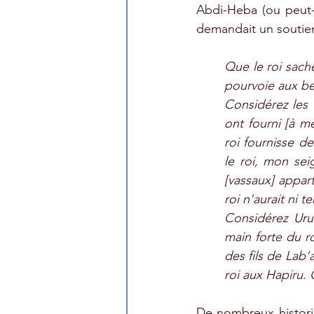
Abdi-Heba (ou peut-ê
demandait un soutien 
Que le roi sache
pourvoie aux be
Considérez les t
ont fourni [à me
roi fournisse d
le roi, mon seig
[vassaux] appart
roi n'aurait ni t
Considérez Uru
main forte du ro
des fils de Lab'
roi aux Hapiru. 
De nombreux histori