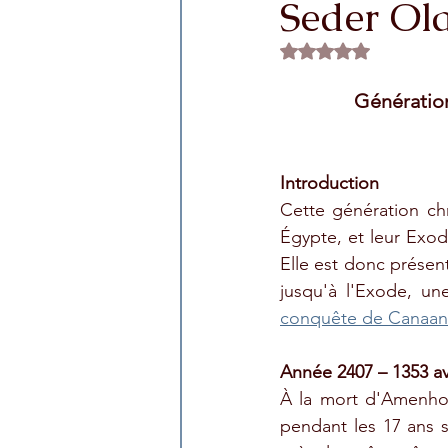
Seder Ol
Rated NaN out of 5 
Génération
Introduction
Cette génération ch
Égypte, et leur Exod
Elle est donc présen
jusqu'à l'Exode, un
conquête de Canaan
Année 2407 – 1353 av
À la mort d'Amenhote
pendant les 17 ans s