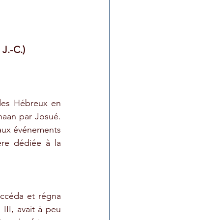
J.-C.)
des Hébreux en 
naan par Josué. 
 aux événements 
, et une dernière dédiée à la 
uccéda et régna 
I, avait à peu 