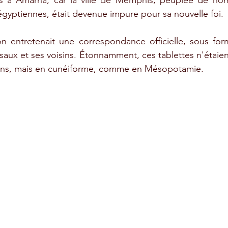
s à Amarna, car la ville de Memphis, peuplée de nom
égyptiennes, était devenue impure pour sa nouvelle foi.
 entretenait une correspondance officielle, sous form
ssaux et ses voisins. Étonnamment, ces tablettes n'étaient
ens, mais en cunéiforme, comme en Mésopotamie.