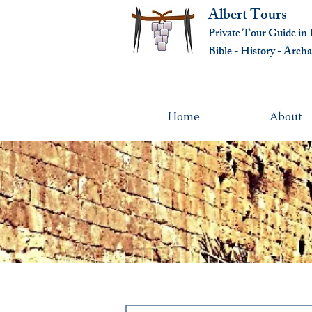
Albert Tours
Private Tour Guide in I
Bible - History - Ar
cha
Home
About