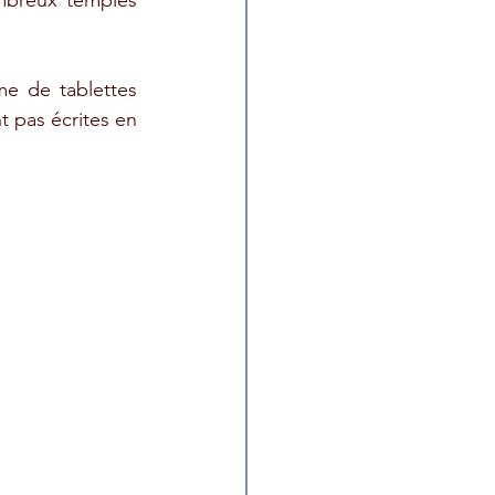
breux temples 
e de tablettes 
 pas écrites en 