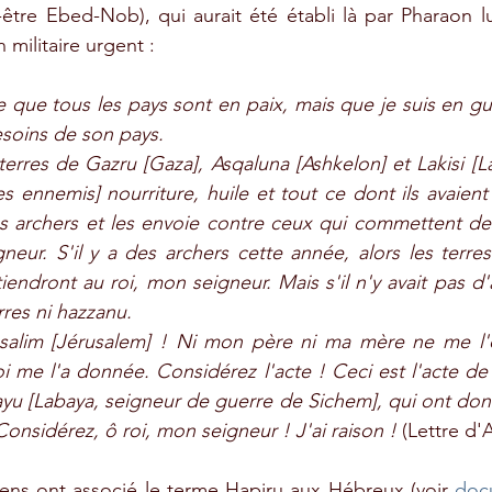
tre Ebed-Nob), qui aurait été établi là par Pharaon lu
militaire urgent :
 que tous les pays sont en paix, mais que je suis en gue
soins de son pays.
erres de Gazru [Gaza], Asqaluna [Ashkelon] et Lakisi [Laki
s ennemis] nourriture, huile et tout ce dont ils avaient
es archers et les envoie contre ceux qui commettent de
neur. S'il y a des archers cette année, alors les terres
iendront au roi, mon seigneur. Mais s'il n'y avait pas d'a
erres ni hazzanu.
salim [Jérusalem] ! Ni mon père ni ma mère ne me l'
i me l'a donnée. Considérez l'acte ! Ceci est l'acte de Mi
ayu [Labaya, seigneur de guerre de Sichem], qui ont donn
Considérez, ô roi, mon seigneur ! J'ai raison ! 
(Lettre d
ens ont associé le terme Hapiru aux Hébreux (voir 
doc