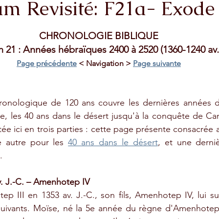
am Revisité: F21a- Exode
stars.
CHRONOLOGIE BIBLIQUE
 21 : Années hébraïques 2400 à 2520 (1360-1240 av. 
Page précédente
 < Navigation > 
Page suivante
ronologique de 120 ans couvre les dernières années 
e, les 40 ans dans le désert jusqu'à la conquête de Ca
tée ici en trois parties : cette page présente consacrée
e autre pour les 
40 ans dans le désert
.
. J.-C. – Amenhotep IV
p III en 1353 av. J.-C., son fils, Amenhotep IV, lui s
uivants. Moïse, né la 5e année du règne d'Amenhotep II