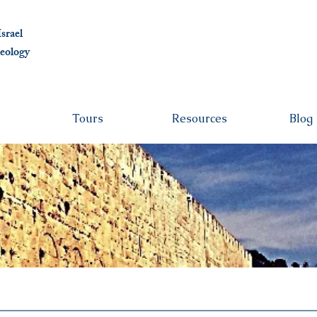
albert@ben
srael
eolo
gy
Tours
Resources
Blog