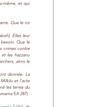
i-même, et qui 
rre. Que le roi 
sh]. Elles leur 
 besoin. Que le 
s crimes contre 
 et les hazzanu 
rchers, alors le 
ont donnée. La 
lkilu et l'acte 
é les terres du 
'Amarna EA 287)
ument F19a
), et 