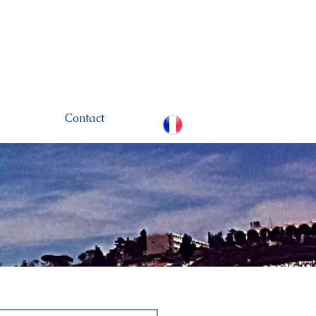
hamou.net
+972 (0)52-
6436124
Contact