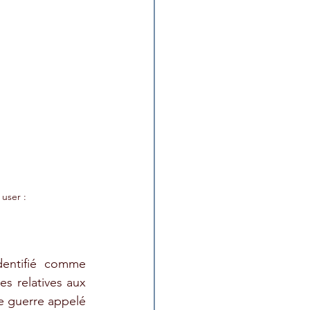
 user : 
dentifié comme 
es relatives aux 
e guerre appelé 