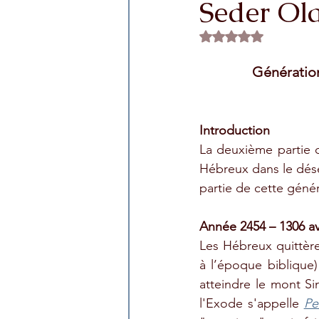
Seder Ol
Rated NaN out of 5 
Génération
Introduction
La deuxième partie 
Hébreux dans le dése
partie de cette génér
Année 2454 – 1306 av.
Les Hébreux quittère
à l’époque biblique) 
atteindre le mont Si
l'Exode s'appelle 
Pe