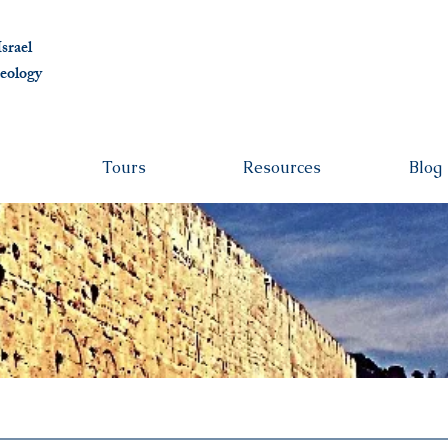
albert@ben
srael
eolo
gy
Tours
Resources
Blog