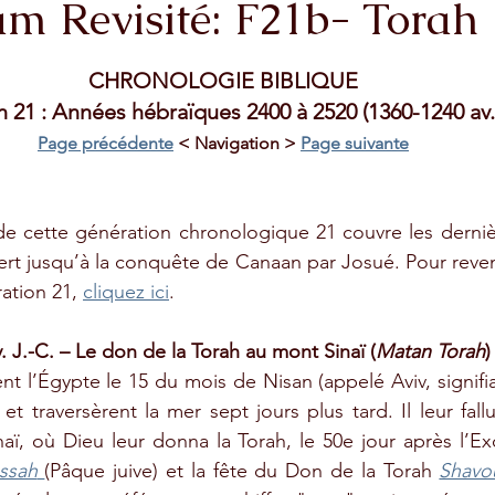
am Revisité: F21b- Torah
stars.
CHRONOLOGIE BIBLIQUE
 21 : Années hébraïques 2400 à 2520 (1360-1240 av. 
Page précédente
 < Navigation > 
Page suivante
de cette génération chronologique 21 couvre les derniè
rt jusqu’à la conquête de Canaan par Josué. Pour reveni
ation 21, 
cliquez ici
.
 J.-C. – Le don de la Torah au mont Sinaï (
Matan Torah
)
nt l’Égypte le 15 du mois de Nisan (appelé Aviv, signifi
et traversèrent la mer sept jours plus tard. Il leur fallu
naï, où Dieu leur donna la Torah, le 50e jour après l’Ex
ssah
(Pâque juive) et la fête du Don de la Torah 
Shavo