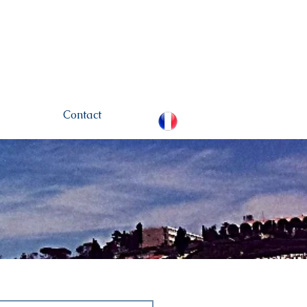
hamou.net
+972 (0)52-
6436124
Contact