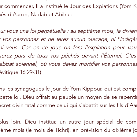
r commencer, Il a institué le Jour des Expiations (Yom Ki
înés d'Aaron, Nadab et Abihu :
ur vous une loi perpétuelle : au septième mois, le dixièm
z vos personnes et ne ferez aucun ouvrage, ni l'indigène
mi vous. Car en ce jour, on fera 
l'expiation 
pour vous
 serez purs de tous vos péchés devant l'Éternel. C'es
bbat solennel, où vous devez mortifier vos personnes :
évitique 16:29-31)
ans les synagogues le jour de Yom Kippour, qui est compa
cette loi, Dieu offrait au peuple un moyen de se repenti
écret divin fatal comme celui qui s'abattit sur les fils d'Aa
 plus loin, Dieu institua un autre jour spécial de com
ième mois (le mois de Tichri), en prévision du dixième 