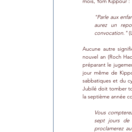
mois, Yom Kippour :
"Parle aux enfan
aurez un repo
convocation."
 (
Aucune autre signifi
nouvel an (Roch Hacha
préparant le jugemen
jour même de Kippo
sabbatiques et du cy
Jubilé doit tomber t
la septième année 
Vous compterez 
sept jours de 
proclamerez au