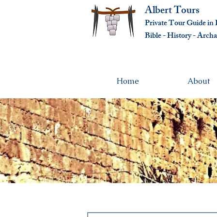
Albert Tours
Private Tour Guide in I
Bible - History - Ar
cha
Home
About