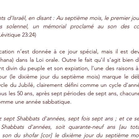
ts d’Israël, en disant : Au septième mois, le premier jou
s solennel, un mémorial proclamé au son des cor
Lévitique 23:24)
cation n’est donnée à ce jour spécial, mais il est dev
na) dans la Loi orale. Outre le fait qu’il s’agit bien d’
t divin du peuple et son expiation, l’une des raisons à 
ur (le dixième jour du septième mois) marque le déb
cle du Jubilé, clairement défini comme un cycle d’anné
ous les 50 ans, après sept périodes de sept ans, chacune
comme une année sabbatique.
sept Shabbats d'années, sept fois sept ans ; et ce se
Shabbats d'années, soit quarante-neuf ans [au total
 son du shofar [cor] le dixième jour du septième mois