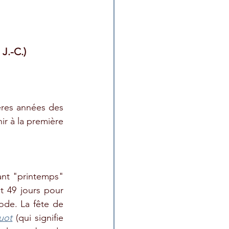
J.-C.)
res années des 
r à la première 
ant "printemps" 
t 49 jours pour 
ode. La fête de 
uot
 (qui signifie 