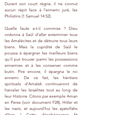
Durant son court règne, il ne connut 
aucun répit face à l'ennemi juré, les 
Philistins (1 Samuel 14:52).
Quelle faute a-t-il commise ? Dieu 
ordonna à Saül d'aller exterminer tous 
les Amalécites et de détruire tous leurs 
biens. Mais la cupidité de Saül le 
poussa à épargner les meilleurs biens 
qu'il put trouver parmi les possessions 
ennemies et à les conserver comme 
butin. Pire encore, il épargna le roi 
ennemi. De ce fait, les héritiers 
spirituels d'Amalek continueront de 
harceler les Israélites tout au long de 
leur Histoire. Citons par exemple Aman 
en Perse (voir document F28), Hitler et 
les nazis, et aujourd'hui les ayatollahs 
d'Iran ! Cette désobéissance fit 