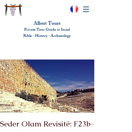
Albert Tours
Private Tour Guide in Israel
Bible - History - Ar
chaeolo
gy
albert@benhamou.net
+972 (0)52-6436124
Seder Olam Revisité: F23b-