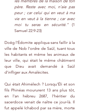
les membres de la maison de ton 
père. Reste avec moi, n'aie pas 
peur ; car celui qui en veut à ma 
vie en veut à la tienne ; car avec 
moi tu seras en sécurité."
 (1 
Samuel 22:9-23)
Doëg l'Édomite appliqua sans faillir à la 
ville de Nob l'ordre de Saül, tuant tous 
les habitants et même les animaux de 
leur ville, qui était le même châtiment 
que Dieu avait demandé à Saül 
d'infliger aux Amalécites.
Qui était Ahimélech ? Lorsqu'Éli et son 
fils Phinéas moururent 13 ans plus tôt, 
en l'an hébreu 2687, l'héritier du 
sacerdoce venait de naître ce jour-là. Il 
fut appelé Ichabod par sa mère, morte 