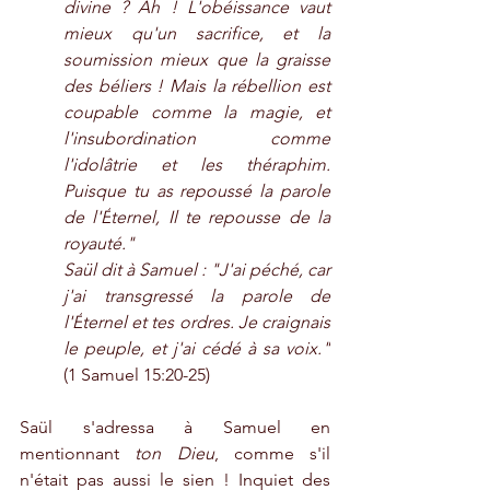
divine ? Ah ! L'obéissance vaut 
mieux qu'un sacrifice, et la 
soumission mieux que la graisse 
des béliers ! Mais la rébellion est 
coupable comme la magie, et 
l'insubordination comme 
l'idolâtrie 
et les théraphim
. 
Puisque tu as repoussé la parole 
de l'
É
ternel, Il te repousse de la 
royauté." 
Saül dit à Samuel : "J'ai péché, car 
j'ai transgressé la parole de 
l'
É
ternel et tes ordres. Je craignais 
le peuple, et j'ai cédé à sa voix."
(1 Samuel 15:20-25)
Saül s'adressa à Samuel en 
mentionnant 
ton Dieu
, comme s'il 
n'était pas aussi le sien ! Inquiet des 