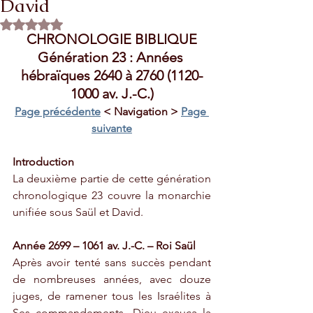
David
Rated NaN out of 5 stars.
CHRONOLOGIE BIBLIQUE
Génération 23 : Années 
hébraïques 2640 à 2760 (1120-
1000 av. J.-C.)
Page précédente
 < Navigation > 
Page 
suivante
Introduction
La deuxième partie de cette génération 
chronologique 23 couvre la monarchie 
unifiée sous Saül et David. 
Année 2699 – 1061 av. J.-C. – Roi Saül
Après avoir tenté sans succès pendant 
de nombreuses années, avec douze 
juges, de ramener tous les Israélites à 
Ses commandements, Dieu exauça la 