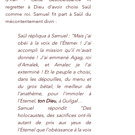
regretter à Dieu d'avoir choisi Saül 
comme roi. Samuel fit part à Saül du 
mécontentement divin :
Saül répliqua à Samuel : "Mais j'ai 
obéi à la voix de l'
Éternel
 ! J'ai 
accompli la mission qu'il m'avait 
donnée ! J'ai emmené Agag, roi 
d'Amalek, et Amalec je l'ai 
exterminé ! Et le peuple a choisi, 
dans les dépouilles, du menu et 
du gros bétail, le meilleur de 
l'anathème, pour l'immoler à 
l'
É
ternel, 
ton Dieu
, à Guilgal… 
Samuel répondit "Des 
holocaustes, des sacrifices ont-ils 
autant de prix aux yeux de 
l'
É
ternel que l'obéissance à la voix 