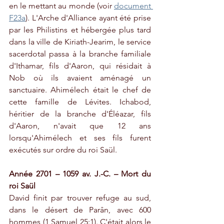
en le mettant au monde (voir 
document 
F23a
). L'Arche d'Alliance ayant été prise 
par les Philistins et hébergée plus tard 
dans la ville de Kiriath-Jearim, le service 
sacerdotal passa à la branche familiale 
d'Ithamar, fils d'Aaron, qui résidait à 
Nob où ils avaient aménagé un 
sanctuaire. Ahimélech était le chef de 
cette famille de Lévites. Ichabod, 
héritier de la branche d'Éléazar, fils 
d'Aaron, n'avait que 12 ans 
lorsqu'Ahimélech et ses fils furent 
exécutés sur ordre du roi Saül.
Année 2701 – 1059 av. J.-C. – Mort du 
roi Saül
David finit par trouver refuge au sud, 
dans le désert de Parân, avec 600 
hommes (1 Samuel 25:1). C'était alors le 