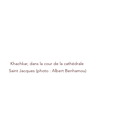
Khachkar, dans la cour de la cathédrale 
Saint Jacques (photo : Albert Benhamou)
LA GRANDE MOSAÏQUE
Juste au nord de la Porte de Damas, il y 
avait eu un vaste monastère arménien. 
Lors de constructions vers la fin du 
19ème siècle, une grande mosaïque a 
été découverte. Celle-ci a été 
conservée depuis et récemment 