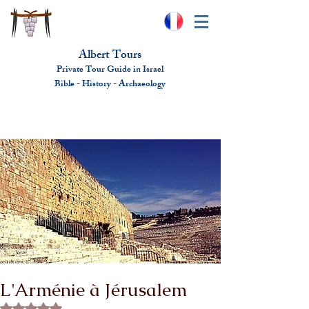
Albert Tours
Private Tour Guide in Israel
Bible - History - Ar
chaeolo
gy
albert@benhamou.net
+972 (0)52-6436124
L'Arménie à Jérusalem
Rated NaN out of 5 stars.