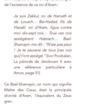
de l'existence de ce roi d'Aram :
Je suis Zakkur, roi de Hamath et 
de Louach… Bar-Hadad, fils de 
Hazaël, roi d'Aram, ligua contre 
moi dix-sept rois… Tous ces rois 
assiégèrent Hatsrach… Baal-
Shamayin me dit : "N’aie pas peur 
! Je te sauverai de tous [ces rois 
qui] t’ont assiégé."
 (Ivor Poobalan, 
La période de Jéroboam II avec 
une référence particulière à 
Amos, page 51)
Ce Baal-Shamayin, un nom qui signifie 
Maître des Cieux, était la principale 
divinité d’Aram, l’équivalent du Zeus 
grec.