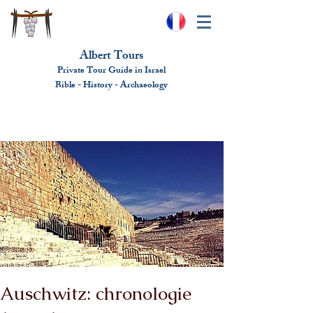
Albert Tours
Private Tour Guide in Israel
Bible - History - Ar
chaeolo
gy
albert@benhamou.net
+972 (0)52-6436124
Auschwitz: chronologie