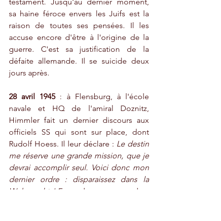
testament. Jusqu'au dernier moment, 
sa haine féroce envers les Juifs est la 
raison de toutes ses pensées. Il les 
accuse encore d'être à l'origine de la 
guerre. C'est sa justification de la 
défaite allemande. Il se suicide deux 
jours après.
28 avril 1945
 : à Flensburg, à l'école 
navale et HQ de l'amiral Doznitz, 
Himmler fait un dernier discours aux 
officiels SS qui sont sur place, dont 
Rudolf Hoess. Il leur déclare : 
Le destin 
me réserve une grande mission, que je 
devrai accomplir seul. Voici donc mon 
dernier ordre : disparaissez dans la 
Wehrmacht !
 En quelque sorte, cachez 
votre passé SS et présentez vous 
comme de simples officiers de l'armée 