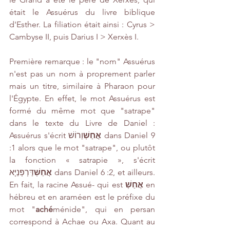
était le Assuérus du livre biblique 
d'Esther. La filiation était ainsi : Cyrus > 
Cambyse II, puis Darius I > Xerxès I.
Première remarque : le "nom" Assuérus 
n'est pas un nom à proprement parler 
mais un titre, similaire à Pharaon pour 
l'Égypte. En effet, le mot Assuérus est 
formé du même mot que "satrape" 
dans le texte du Livre de Daniel : 
Assuérus s'écrit 
וֵרוֹשׁ dans Daniel 9 
אֲחַשְׁ
:1 alors que le mot "satrape", ou plutôt 
la fonction « satrapie », s'écrit 
אֲחַשְׁ
דַּרְפְּנַיָּא dans Daniel 6 :2, et ailleurs. 
En fait, la racine Assué- qui est 
אֲחַשְׁ
 en 
hébreu et en araméen est le préfixe du 
mot "
aché
ménide", qui en persan 
correspond à Achae ou Axa. Quant au 