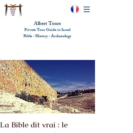
Albert Tours
Private Tour Guide in Israel
Bible - History - Ar
chaeolo
gy
albert@benhamou.net
+972 (0)52-6436124
La Bible dit vrai : le