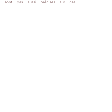
sont pas aussi précises sur ces 
événements. Donc, sans aucun doute, 
les écritures que Daniel avait lui-même 
consultées bien avant l'arrivée 
d'Alexandre le Grand étaient les textes 
bibliques entreposés à Babylone, après 
avoir été saisis lors de la prise de 
Jérusalem.
Daniel dans la fosse aux lions (National 
Museums Liverpool, Briton Rivière 1872, 
item 