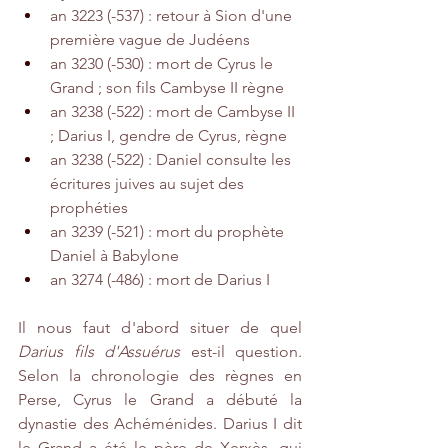
an 3223 (-537) : retour à Sion d'une 
première vague de Judéens
an 3230 (-530) : mort de Cyrus le 
Grand ; son fils Cambyse II règne
an 3238 (-522) : mort de Cambyse II 
; Darius I, gendre de Cyrus, règne
an 3238 (-522) : Daniel consulte les 
écritures juives au sujet des 
prophéties 
an 3239 (-521) : mort du prophète 
Daniel à Babylone
an 3274 (-486) : mort de Darius I 
Il nous faut d'abord situer de quel 
Darius fils d'Assuérus
 est-il question. 
Selon la chronologie des règnes en 
Perse, Cyrus le Grand a débuté la 
dynastie des Achéménides. Darius I dit 
le Grand a été le père de Xerxès, qui 