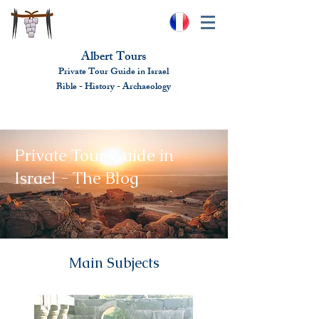
Albert Tours
Private Tour Guide in Israel
Bible - History - Ar
chaeolo
gy
albert@benhamou.net
+972 (0)52-6436124
Private Tour Guide in
Israel - The Blog
Main Subjects